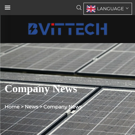
LANGUAGE
Company News
Home
>
News
>
Company News