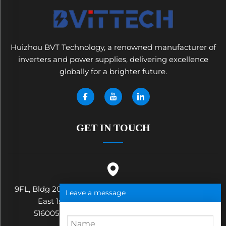
Huizhou BVT Technology, a renowned manufacturer of
inverters and power supplies, delivering excellence
globally for a brighter future.
GET IN TOUCH
9FL, Bldg 20, Ericsson Industrial Park, No. 19, Huifeng
Leave a message
East 1st Road, Zhongkai High-tech Zone,
516005,Huizhou City, Guangdong Province