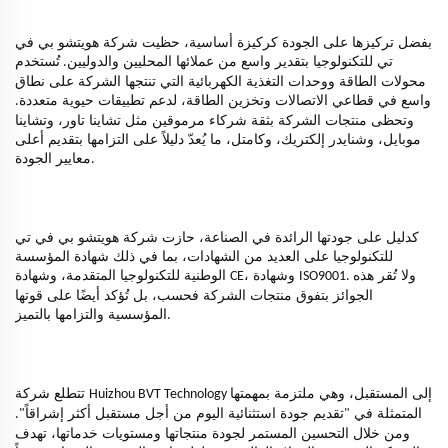
بفضل تركيزها على الجودة كركيزة أساسية، حظيت شركة هويتشو بي في
تي للتكنولوجيا بتقدير واسع من عملائها المحليين والدوليين
تُستخدم
.
محولات الطاقة ووحدات التغذية الكهربائية التي تنتجها الشركة على نطاق
واسع في قطاعي الاتصالات وتخزين الطاقة، لدعم تطبيقات حيوية متعددة
.
وتحظى منتجات الشركة بثقة شركاء مرموقين مثل تشاينا تاور، وتشاينا
موبايل، وشنايدر إلكتريك، وكامتل، ما يُعدّ دليلاً على التزامها بتقديم أعلى
معايير الجودة
.
كدليل على جودتها الرائدة في الصناعة، حازت شركة هويتشو بي في تي
للتكنولوجيا على العديد من الشهادات، بما في ذلك شهادة المؤسسة
ولا تُقر هذه
، وشهادة
الوطنية للتكنولوجيا المتقدمة، وشهادة
CE
ISO9001.
الجوائز بتفوق منتجات الشركة فحسب، بل تُؤكد أيضًا على قوتها
المؤسسية والتزامها بالتميز
.
إلى المستقبل، وهي ملتزمة بمهمتها
تتطلع شركة
Huizhou BVT Technology
المتمثلة في
تقديم جودة استثنائية اليوم من أجل مستقبل أكثر إشراقاً
".
"
ومن خلال التحسين المستمر لجودة منتجاتها ومستويات خدماتها، تهدف